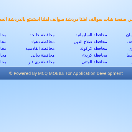
م في صفحة شات سوالف اهلنا دردشة سوالف اهلنا استمتع بالدردشة الحص
ان
محافظة السليمانية
محافظة حلبجة
محاف
جف
محافظة صلاح الدين
محافظة دهوك
محاف
ى
محافظة كركوك
محافظة القادسية
محاف
سط
محافظة كربلاء
محافظة ديالى
محاف
محافظة المثنى
محافظة ذي قار
محاف
© Powered By MCQ MOBILE For Application Development